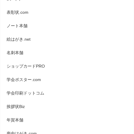
表彰状.com
ノート本舗
絵はがき.net
名刺本舗
ショップカードPRO
学会ポスター.com
学会印刷ドットコム
挨拶状Biz
年賀本舗
喪中はがき.com