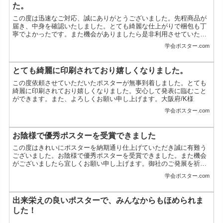
た。
この度は迅速なご対応、誠にありがとうございました。先程商品が
届き、中身を確認いたしました。とても綺麗な仕上がりで梱包も丁
寧でよかったです。また機会がありましたら是非利用させていただ
きたいです。ありがとうございました。奈良県／U様
学会ポスター.com
とても綺麗に印刷されており嬉しくなりました。
この度依頼させていただいたポスターが無事到着しました。とても
綺麗に印刷されており嬉しくなりました。安心して発表に臨むこと
ができます。また、よろしくお願い申し上げます。大阪府/K様
学会ポスター.com
お陰様で優秀ポスターを受賞できました
この度はきれいにポスターを納期通り仕上げていただき誠に有難う
ございました。お陰様で優秀ポスターを受賞できました。また機会
がございましたら宜しくお願い申し上げます。御社のご発展を祈念
いたします。北海道/M様
学会ポスター.com
出来栄えの良いポスターで、みんなからもほめられま
した！