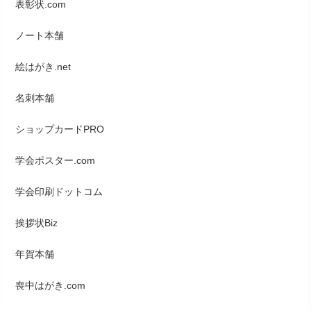
表彰状.com
ノート本舗
絵はがき.net
名刺本舗
ショップカードPRO
学会ポスター.com
学会印刷ドットコム
挨拶状Biz
年賀本舗
喪中はがき.com