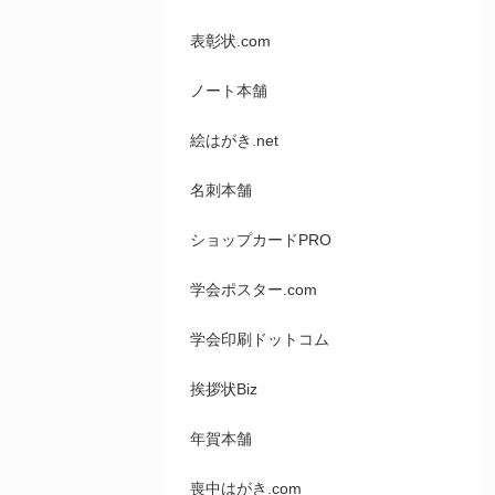
表彰状.com
ノート本舗
絵はがき.net
名刺本舗
ショップカードPRO
学会ポスター.com
学会印刷ドットコム
挨拶状Biz
年賀本舗
喪中はがき.com