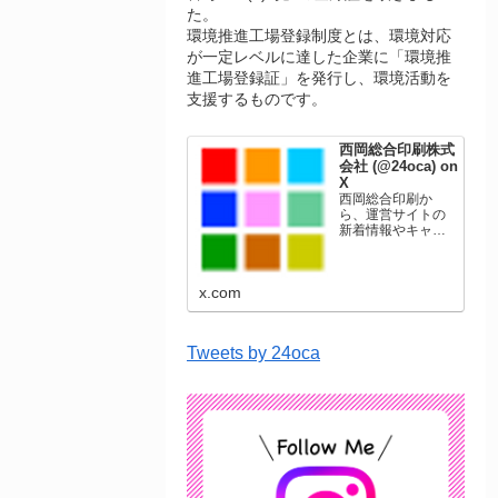
た。
環境推進工場登録制度とは、環境対応
が一定レベルに達した企業に「環境推
進工場登録証」を発行し、環境活動を
支援するものです。
西岡総合印刷株式
会社 (@24oca) on
X
西岡総合印刷か
ら、運営サイトの
新着情報やキャン
ペーン情報を発信
します。年賀状印
刷、名刺印刷、挨
x.com
拶状印刷、ポスト
カード、表彰状印
刷、学会ポスタ
ー、喪中はがき、
Tweets by 24oca
オリジナルカレン
ダーなどをネット
ショップで販売し
ています。