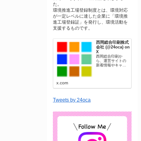
た。
環境推進工場登録制度とは、環境対応
が一定レベルに達した企業に「環境推
進工場登録証」を発行し、環境活動を
支援するものです。
西岡総合印刷株式
会社 (@24oca) on
X
西岡総合印刷か
ら、運営サイトの
新着情報やキャン
ペーン情報を発信
します。年賀状印
刷、名刺印刷、挨
x.com
拶状印刷、ポスト
カード、表彰状印
刷、学会ポスタ
ー、喪中はがき、
Tweets by 24oca
オリジナルカレン
ダーなどをネット
ショップで販売し
ています。