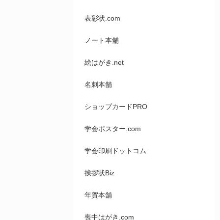
表彰状.com
ノート本舗
絵はがき.net
名刺本舗
ショップカードPRO
学会ポスター.com
学会印刷ドットコム
挨拶状Biz
年賀本舗
喪中はがき.com