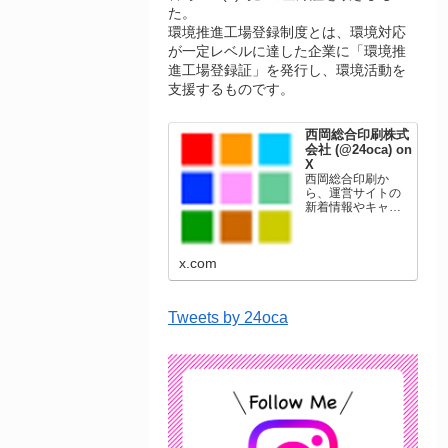
た。
環境推進工場登録制度とは、環境対応
が一定レベルに達した企業に「環境推
進工場登録証」を発行し、環境活動を
支援するものです。
西岡総合印刷株式
会社 (@24oca) on
X
西岡総合印刷か
ら、運営サイトの
新着情報やキャン
ペーン情報を発信
します。年賀状印
刷、名刺印刷、挨
x.com
拶状印刷、ポスト
カード、表彰状印
刷、学会ポスタ
ー、喪中はがき、
Tweets by 24oca
オリジナルカレン
ダーなどをネット
ショップで販売し
ています。