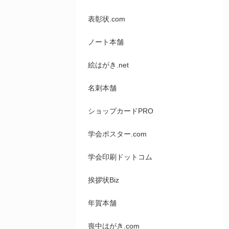
表彰状.com
ノート本舗
絵はがき.net
名刺本舗
ショップカードPRO
学会ポスター.com
学会印刷ドットコム
挨拶状Biz
年賀本舗
喪中はがき.com