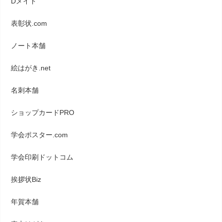
Dメイト
表彰状.com
ノート本舗
絵はがき.net
名刺本舗
ショップカードPRO
学会ポスター.com
学会印刷ドットコム
挨拶状Biz
年賀本舗