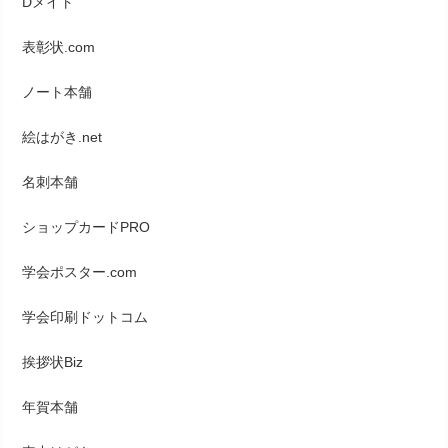
Dメイト
表彰状.com
ノート本舗
絵はがき.net
名刺本舗
ショップカードPRO
学会ポスター.com
学会印刷ドットコム
挨拶状Biz
年賀本舗