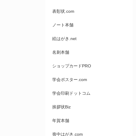
表彰状.com
ノート本舗
絵はがき.net
名刺本舗
ショップカードPRO
学会ポスター.com
学会印刷ドットコム
挨拶状Biz
年賀本舗
喪中はがき.com