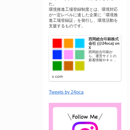
た。
環境推進工場登録制度とは、環境対応
が一定レベルに達した企業に「環境推
進工場登録証」を発行し、環境活動を
支援するものです。
西岡総合印刷株式
会社 (@24oca) on
X
西岡総合印刷か
ら、運営サイトの
新着情報やキャン
ペーン情報を発信
します。年賀状印
刷、名刺印刷、挨
x.com
拶状印刷、ポスト
カード、表彰状印
刷、学会ポスタ
ー、喪中はがき、
Tweets by 24oca
オリジナルカレン
ダーなどをネット
ショップで販売し
ています。