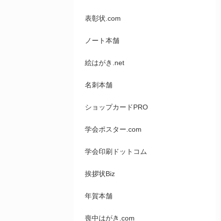
表彰状.com
ノート本舗
絵はがき.net
名刺本舗
ショップカードPRO
学会ポスター.com
学会印刷ドットコム
挨拶状Biz
年賀本舗
喪中はがき.com