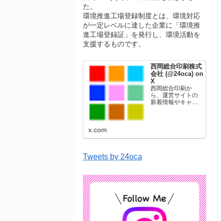
た。
環境推進工場登録制度とは、環境対応
が一定レベルに達した企業に「環境推
進工場登録証」を発行し、環境活動を
支援するものです。
西岡総合印刷株式
会社 (@24oca) on
X
西岡総合印刷か
ら、運営サイトの
新着情報やキャン
ペーン情報を発信
します。年賀状印
刷、名刺印刷、挨
x.com
拶状印刷、ポスト
カード、表彰状印
刷、学会ポスタ
ー、喪中はがき、
Tweets by 24oca
オリジナルカレン
ダーなどをネット
ショップで販売し
ています。