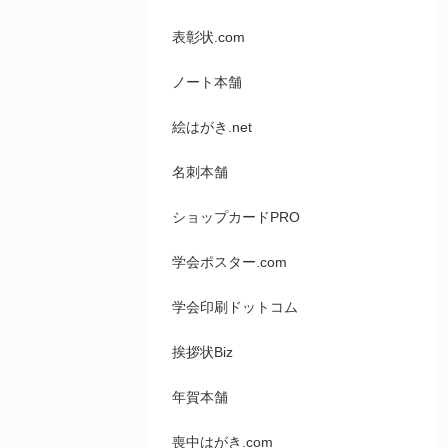
表彰状.com
ノート本舗
絵はがき.net
名刺本舗
ショップカードPRO
学会ポスター.com
学会印刷ドットコム
挨拶状Biz
年賀本舗
喪中はがき.com