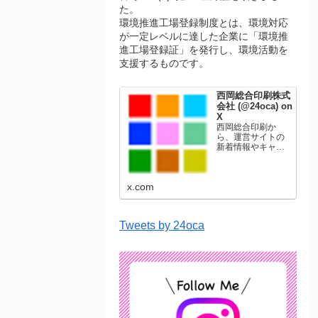
た。
環境推進工場登録制度とは、環境対応
が一定レベルに達した企業に「環境推
進工場登録証」を発行し、環境活動を
支援するものです。
西岡総合印刷株式
会社 (@24oca) on
X
西岡総合印刷か
ら、運営サイトの
新着情報やキャン
ペーン情報を発信
します。年賀状印
刷、名刺印刷、挨
x.com
拶状印刷、ポスト
カード、表彰状印
刷、学会ポスタ
ー、喪中はがき、
Tweets by 24oca
オリジナルカレン
ダーなどをネット
ショップで販売し
ています。