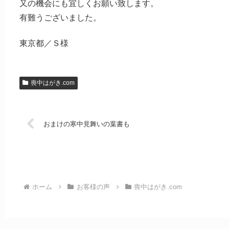
又の機会にも宜しくお願い致します。
有難うございました。
東京都／Ｓ様
喪中はがき.com
おまけの寒中見舞いの葉書も
ホーム
お客様の声
喪中はがき.com