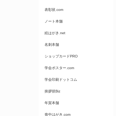
表彰状.com
ノート本舗
絵はがき.net
名刺本舗
ショップカードPRO
学会ポスター.com
学会印刷ドットコム
挨拶状Biz
年賀本舗
喪中はがき.com