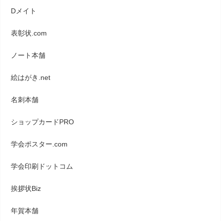
Dメイト
表彰状.com
ノート本舗
絵はがき.net
名刺本舗
ショップカードPRO
学会ポスター.com
学会印刷ドットコム
挨拶状Biz
年賀本舗