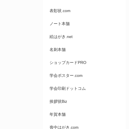
表彰状.com
ノート本舗
絵はがき.net
名刺本舗
ショップカードPRO
学会ポスター.com
学会印刷ドットコム
挨拶状Biz
年賀本舗
喪中はがき.com