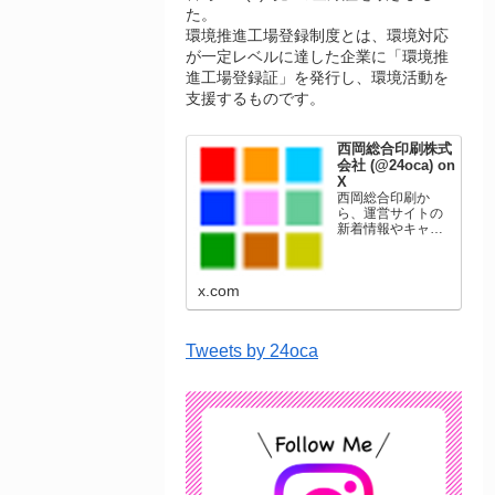
た。
環境推進工場登録制度とは、環境対応
が一定レベルに達した企業に「環境推
進工場登録証」を発行し、環境活動を
支援するものです。
西岡総合印刷株式
会社 (@24oca) on
X
西岡総合印刷か
ら、運営サイトの
新着情報やキャン
ペーン情報を発信
します。年賀状印
刷、名刺印刷、挨
x.com
拶状印刷、ポスト
カード、表彰状印
刷、学会ポスタ
ー、喪中はがき、
Tweets by 24oca
オリジナルカレン
ダーなどをネット
ショップで販売し
ています。