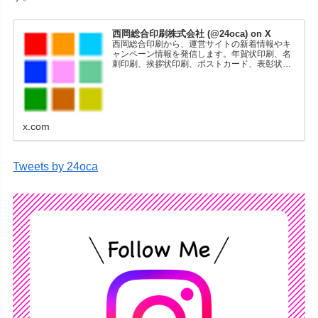
西岡総合印刷株式会社 (@24oca) on X
西岡総合印刷から、運営サイトの新着情報やキ
ャンペーン情報を発信します。年賀状印刷、名
刺印刷、挨拶状印刷、ポストカード、表彰状印
刷、学会ポスター、喪中はがき、オリジナルカ
レンダーなどをネットショップで販売していま
す。
x.com
Tweets by 24oca