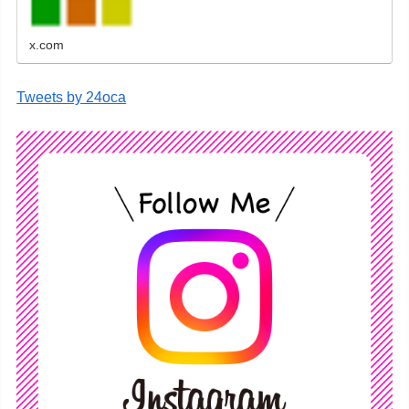
す。
x.com
Tweets by 24oca