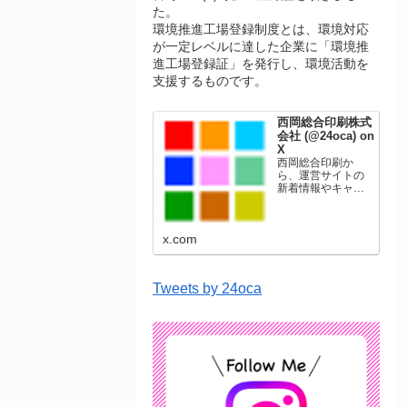
た。
環境推進工場登録制度とは、環境対応
が一定レベルに達した企業に「環境推
進工場登録証」を発行し、環境活動を
支援するものです。
西岡総合印刷株式
会社 (@24oca) on
X
西岡総合印刷か
ら、運営サイトの
新着情報やキャン
ペーン情報を発信
します。年賀状印
刷、名刺印刷、挨
x.com
拶状印刷、ポスト
カード、表彰状印
刷、学会ポスタ
ー、喪中はがき、
Tweets by 24oca
オリジナルカレン
ダーなどをネット
ショップで販売し
ています。