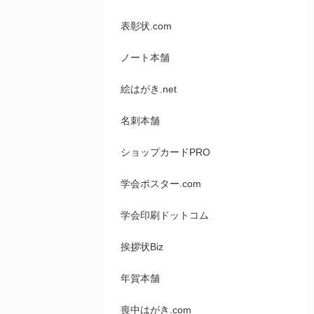
表彰状.com
ノート本舗
絵はがき.net
名刺本舗
ショップカードPRO
学会ポスター.com
学会印刷ドットコム
挨拶状Biz
年賀本舗
喪中はがき.com