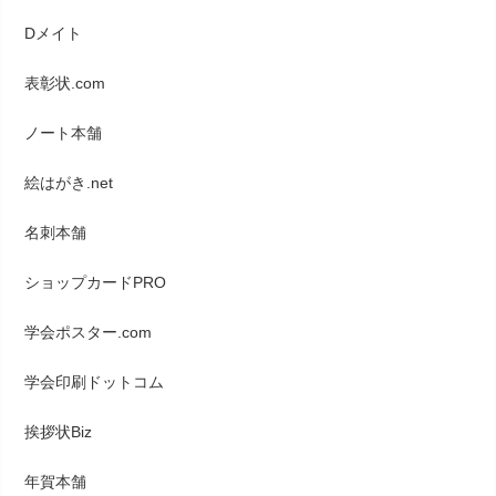
Dメイト
表彰状.com
ノート本舗
絵はがき.net
名刺本舗
ショップカードPRO
学会ポスター.com
学会印刷ドットコム
挨拶状Biz
年賀本舗