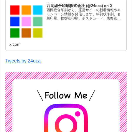
西岡総合印刷株式会社 (@24oca) on X
西岡総合印刷から、運営サイトの新着情報やキ
ャンペーン情報を発信します。年賀状印刷、名
刺印刷、挨拶状印刷、ポストカード、表彰状印
刷、学会ポスター、喪中はがき、オリジナルカ
レンダーなどをネットショップで販売していま
す。
x.com
Tweets by 24oca