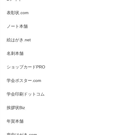
表彰状.com
ノート本舗
絵はがき.net
名刺本舗
ショップカードPRO
学会ポスター.com
学会印刷ドットコム
挨拶状Biz
年賀本舗
喪中はがき.com