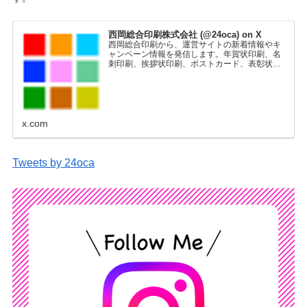
西岡総合印刷株式会社 (@24oca) on X
西岡総合印刷から、運営サイトの新着情報やキ
ャンペーン情報を発信します。年賀状印刷、名
刺印刷、挨拶状印刷、ポストカード、表彰状印
刷、学会ポスター、喪中はがき、オリジナルカ
レンダーなどをネットショップで販売していま
す。
x.com
Tweets by 24oca