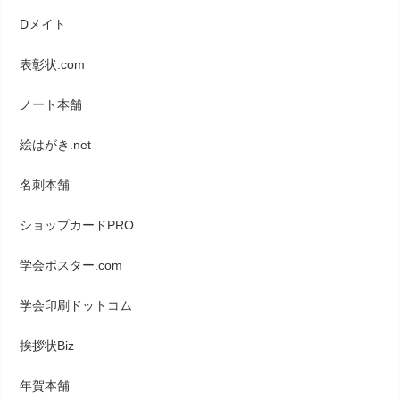
Dメイト
表彰状.com
ノート本舗
絵はがき.net
名刺本舗
ショップカードPRO
学会ポスター.com
学会印刷ドットコム
挨拶状Biz
年賀本舗