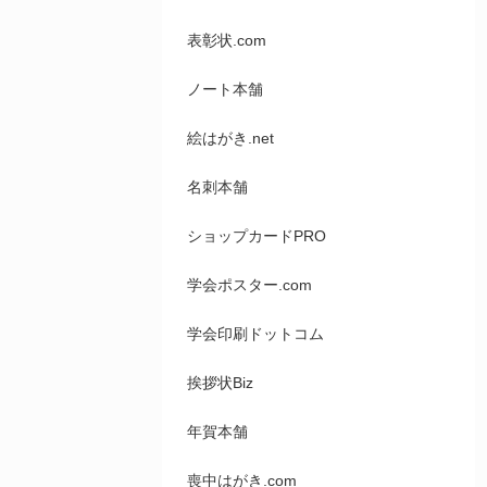
表彰状.com
ノート本舗
絵はがき.net
名刺本舗
ショップカードPRO
学会ポスター.com
学会印刷ドットコム
挨拶状Biz
年賀本舗
喪中はがき.com