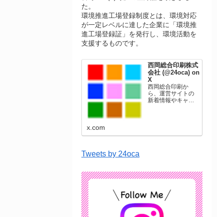
た。
環境推進工場登録制度とは、環境対応
が一定レベルに達した企業に「環境推
進工場登録証」を発行し、環境活動を
支援するものです。
西岡総合印刷株式
会社 (@24oca) on
X
西岡総合印刷か
ら、運営サイトの
新着情報やキャン
ペーン情報を発信
します。年賀状印
刷、名刺印刷、挨
x.com
拶状印刷、ポスト
カード、表彰状印
刷、学会ポスタ
ー、喪中はがき、
Tweets by 24oca
オリジナルカレン
ダーなどをネット
ショップで販売し
ています。