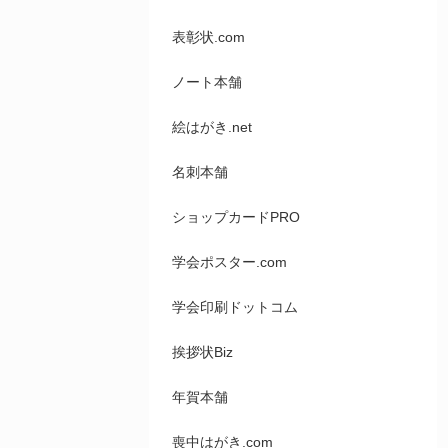
表彰状.com
ノート本舗
絵はがき.net
名刺本舗
ショップカードPRO
学会ポスター.com
学会印刷ドットコム
挨拶状Biz
年賀本舗
喪中はがき.com