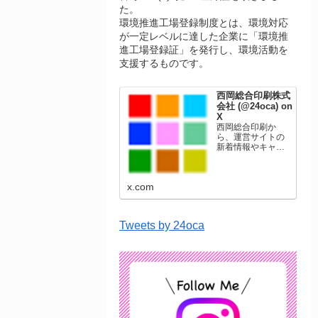
た。
環境推進工場登録制度とは、環境対応
が一定レベルに達した企業に「環境推
進工場登録証」を発行し、環境活動を
支援するものです。
西岡総合印刷株式
会社 (@24oca) on
X
西岡総合印刷か
ら、運営サイトの
新着情報やキャン
ペーン情報を発信
します。年賀状印
刷、名刺印刷、挨
x.com
拶状印刷、ポスト
カード、表彰状印
刷、学会ポスタ
ー、喪中はがき、
Tweets by 24oca
オリジナルカレン
ダーなどをネット
ショップで販売し
ています。