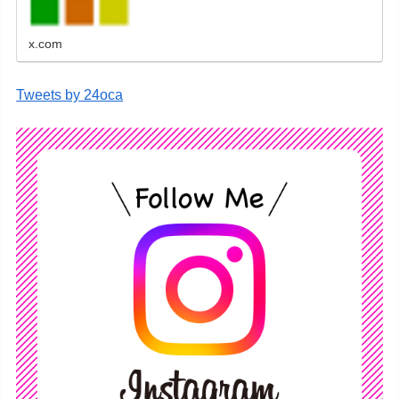
す。
x.com
Tweets by 24oca