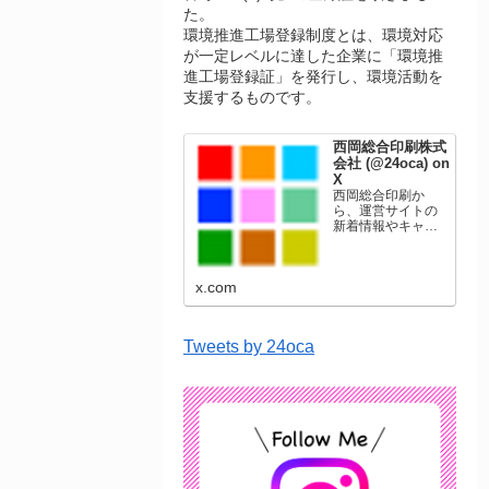
た。
環境推進工場登録制度とは、環境対応
が一定レベルに達した企業に「環境推
進工場登録証」を発行し、環境活動を
支援するものです。
西岡総合印刷株式
会社 (@24oca) on
X
西岡総合印刷か
ら、運営サイトの
新着情報やキャン
ペーン情報を発信
します。年賀状印
刷、名刺印刷、挨
x.com
拶状印刷、ポスト
カード、表彰状印
刷、学会ポスタ
ー、喪中はがき、
Tweets by 24oca
オリジナルカレン
ダーなどをネット
ショップで販売し
ています。