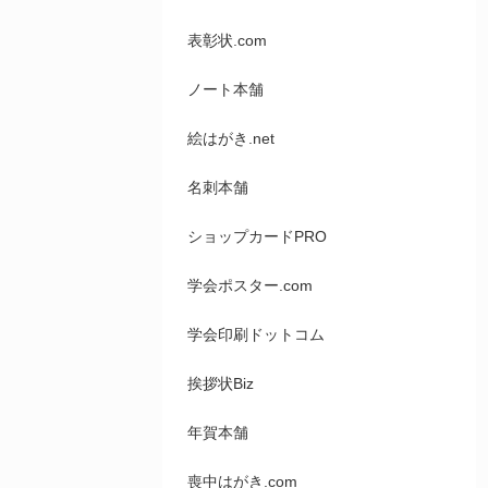
表彰状.com
ノート本舗
絵はがき.net
名刺本舗
ショップカードPRO
学会ポスター.com
学会印刷ドットコム
挨拶状Biz
年賀本舗
喪中はがき.com