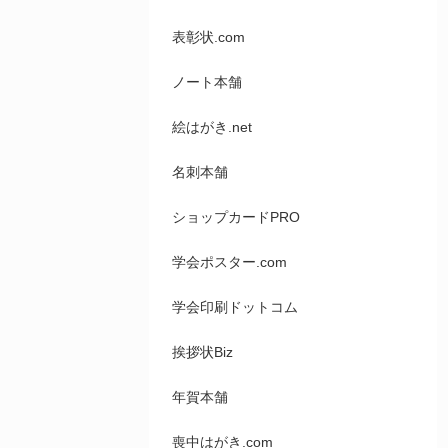
表彰状.com
ノート本舗
絵はがき.net
名刺本舗
ショップカードPRO
学会ポスター.com
学会印刷ドットコム
挨拶状Biz
年賀本舗
喪中はがき.com