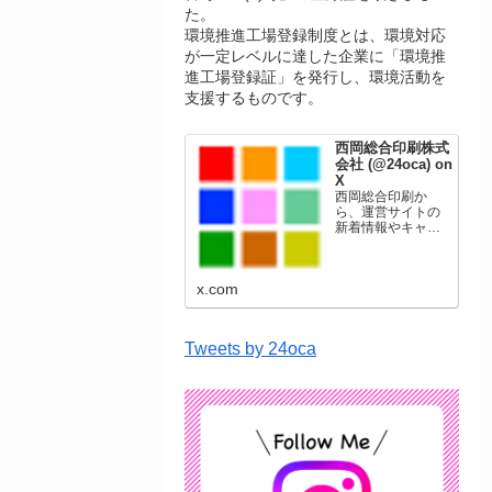
た。
環境推進工場登録制度とは、環境対応
が一定レベルに達した企業に「環境推
進工場登録証」を発行し、環境活動を
支援するものです。
西岡総合印刷株式
会社 (@24oca) on
X
西岡総合印刷か
ら、運営サイトの
新着情報やキャン
ペーン情報を発信
します。年賀状印
刷、名刺印刷、挨
x.com
拶状印刷、ポスト
カード、表彰状印
刷、学会ポスタ
ー、喪中はがき、
Tweets by 24oca
オリジナルカレン
ダーなどをネット
ショップで販売し
ています。