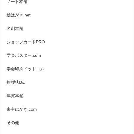
ノート本舗
絵はがき.net
名刺本舗
ショップカードPRO
学会ポスター.com
学会印刷ドットコム
挨拶状Biz
年賀本舗
喪中はがき.com
その他