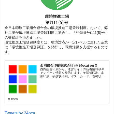
全日本印刷工業組合連合会の環境推進工場登録制度において、弊
社工場が環境推進工場登録制度に適合し、「登録番号t111(5)号」
の登録証を頂きました。
環境推進工場登録制度とは、環境対応が一定レベルに達した企業
に「環境推進工場登録証」を発行し、環境活動を支援するもので
す。
西岡総合印刷株式会社 (@24oca) on X
西岡総合印刷から、運営サイトの新着情報やキ
ャンペーン情報を発信します。年賀状印刷、名
刺印刷、挨拶状印刷、ポストカード、表彰状印
刷、学会ポスター、喪中はがき、オリジナルカ
レンダーなどをネットショップで販売していま
す。
x.com
Tweets by 24oca