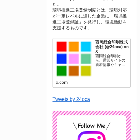
た。
環境推進工場登録制度とは、環境対応
が一定レベルに達した企業に「環境推
進工場登録証」を発行し、環境活動を
支援するものです。
西岡総合印刷株式
会社 (@24oca) on
X
西岡総合印刷か
ら、運営サイトの
新着情報やキャン
ペーン情報を発信
します。年賀状印
刷、名刺印刷、挨
x.com
拶状印刷、ポスト
カード、表彰状印
刷、学会ポスタ
ー、喪中はがき、
Tweets by 24oca
オリジナルカレン
ダーなどをネット
ショップで販売し
ています。