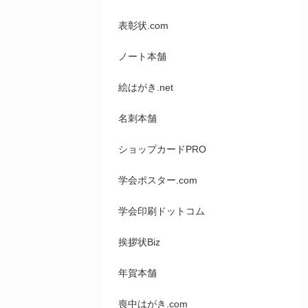
表彰状.com
ノート本舗
絵はがき.net
名刺本舗
ショップカードPRO
学会ポスター.com
学会印刷ドットコム
挨拶状Biz
年賀本舗
喪中はがき.com