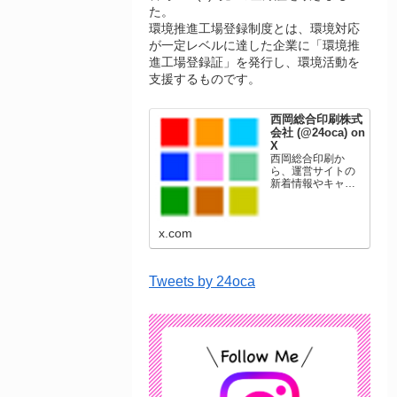
た。
環境推進工場登録制度とは、環境対応
が一定レベルに達した企業に「環境推
進工場登録証」を発行し、環境活動を
支援するものです。
西岡総合印刷株式
会社 (@24oca) on
X
西岡総合印刷か
ら、運営サイトの
新着情報やキャン
ペーン情報を発信
します。年賀状印
刷、名刺印刷、挨
x.com
拶状印刷、ポスト
カード、表彰状印
刷、学会ポスタ
ー、喪中はがき、
Tweets by 24oca
オリジナルカレン
ダーなどをネット
ショップで販売し
ています。