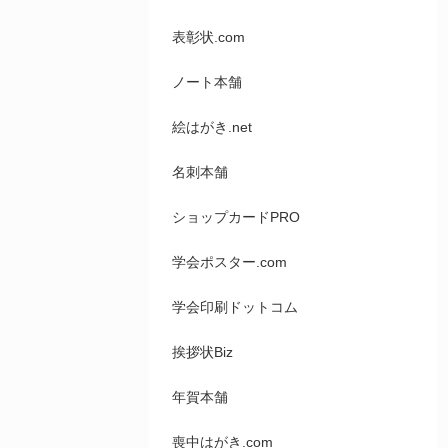
表彰状.com
ノート本舗
絵はがき.net
名刺本舗
ショップカードPRO
学会ポスター.com
学会印刷ドットコム
挨拶状Biz
年賀本舗
喪中はがき.com