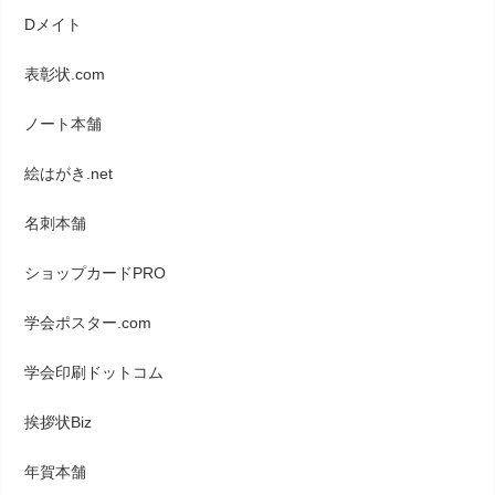
Dメイト
表彰状.com
ノート本舗
絵はがき.net
名刺本舗
ショップカードPRO
学会ポスター.com
学会印刷ドットコム
挨拶状Biz
年賀本舗