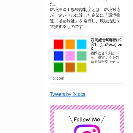
た。
環境推進工場登録制度とは、環境対応
が一定レベルに達した企業に「環境推
進工場登録証」を発行し、環境活動を
支援するものです。
西岡総合印刷株式
会社 (@24oca) on
X
西岡総合印刷か
ら、運営サイトの
新着情報やキャン
ペーン情報を発信
します。年賀状印
刷、名刺印刷、挨
x.com
拶状印刷、ポスト
カード、表彰状印
刷、学会ポスタ
ー、喪中はがき、
Tweets by 24oca
オリジナルカレン
ダーなどをネット
ショップで販売し
ています。