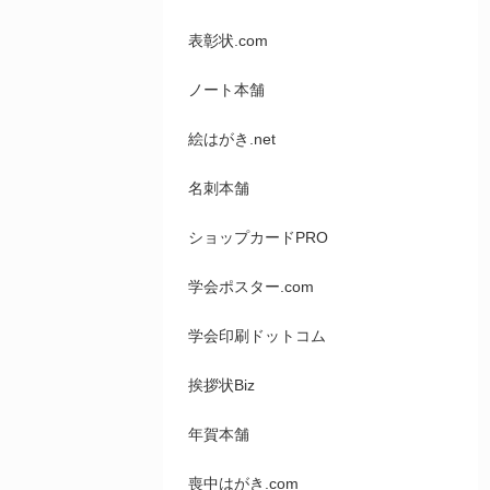
表彰状.com
ノート本舗
絵はがき.net
名刺本舗
ショップカードPRO
学会ポスター.com
学会印刷ドットコム
挨拶状Biz
年賀本舗
喪中はがき.com