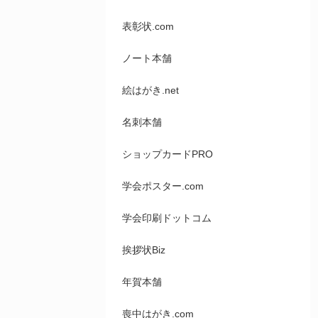
表彰状.com
ノート本舗
絵はがき.net
名刺本舗
ショップカードPRO
学会ポスター.com
学会印刷ドットコム
挨拶状Biz
年賀本舗
喪中はがき.com