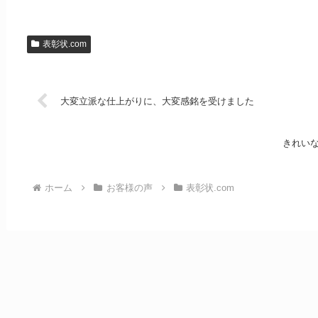
表彰状.com
大変立派な仕上がりに、大変感銘を受けました
きれい
ホーム
お客様の声
表彰状.com