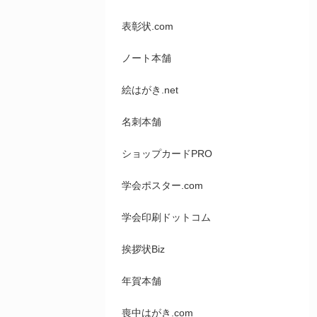
表彰状.com
ノート本舗
絵はがき.net
名刺本舗
ショップカードPRO
学会ポスター.com
学会印刷ドットコム
挨拶状Biz
年賀本舗
喪中はがき.com