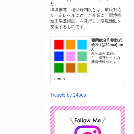
た。
環境推進工場登録制度とは、環境対応
が一定レベルに達した企業に「環境推
進工場登録証」を発行し、環境活動を
支援するものです。
西岡総合印刷株式
会社 (@24oca) on
X
西岡総合印刷か
ら、運営サイトの
新着情報やキャン
ペーン情報を発信
します。年賀状印
刷、名刺印刷、挨
x.com
拶状印刷、ポスト
カード、表彰状印
刷、学会ポスタ
ー、喪中はがき、
Tweets by 24oca
オリジナルカレン
ダーなどをネット
ショップで販売し
ています。