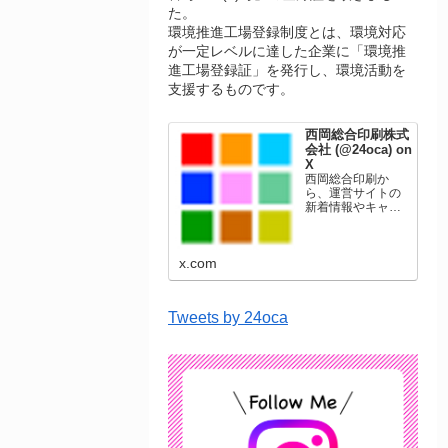
た。
環境推進工場登録制度とは、環境対応
が一定レベルに達した企業に「環境推
進工場登録証」を発行し、環境活動を
支援するものです。
西岡総合印刷株式
会社 (@24oca) on
X
西岡総合印刷か
ら、運営サイトの
新着情報やキャン
ペーン情報を発信
します。年賀状印
刷、名刺印刷、挨
x.com
拶状印刷、ポスト
カード、表彰状印
刷、学会ポスタ
ー、喪中はがき、
Tweets by 24oca
オリジナルカレン
ダーなどをネット
ショップで販売し
ています。