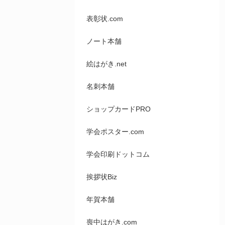
表彰状.com
ノート本舗
絵はがき.net
名刺本舗
ショップカードPRO
学会ポスター.com
学会印刷ドットコム
挨拶状Biz
年賀本舗
喪中はがき.com