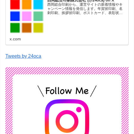
西岡総合印刷株式会社 (@24oca) on X
西岡総合印刷から、運営サイトの新着情報やキ
ャンペーン情報を発信します。年賀状印刷、名
刺印刷、挨拶状印刷、ポストカード、表彰状印
刷、学会ポスター、喪中はがき、オリジナルカ
レンダーなどをネットショップで販売していま
す。
x.com
Tweets by 24oca