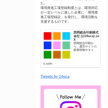
た。
環境推進工場登録制度とは、環境対応
が一定レベルに達した企業に「環境推
進工場登録証」を発行し、環境活動を
支援するものです。
西岡総合印刷株式
会社 (@24oca) on
X
西岡総合印刷か
ら、運営サイトの
新着情報やキャン
ペーン情報を発信
します。年賀状印
刷、名刺印刷、挨
x.com
拶状印刷、ポスト
カード、表彰状印
刷、学会ポスタ
ー、喪中はがき、
Tweets by 24oca
オリジナルカレン
ダーなどをネット
ショップで販売し
ています。