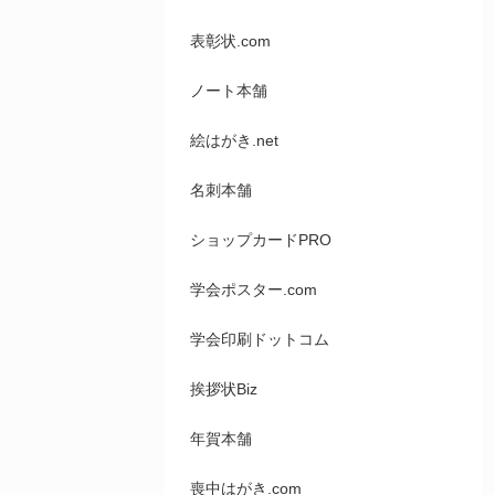
表彰状.com
ノート本舗
絵はがき.net
名刺本舗
ショップカードPRO
学会ポスター.com
学会印刷ドットコム
挨拶状Biz
年賀本舗
喪中はがき.com