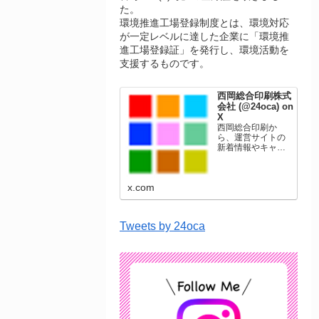
た。
環境推進工場登録制度とは、環境対応
が一定レベルに達した企業に「環境推
進工場登録証」を発行し、環境活動を
支援するものです。
西岡総合印刷株式
会社 (@24oca) on
X
西岡総合印刷か
ら、運営サイトの
新着情報やキャン
ペーン情報を発信
します。年賀状印
刷、名刺印刷、挨
x.com
拶状印刷、ポスト
カード、表彰状印
刷、学会ポスタ
ー、喪中はがき、
Tweets by 24oca
オリジナルカレン
ダーなどをネット
ショップで販売し
ています。