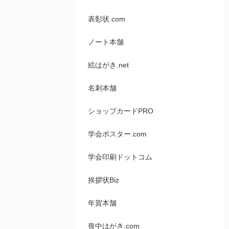
表彰状.com
ノート本舗
絵はがき.net
名刺本舗
ショップカードPRO
学会ポスター.com
学会印刷ドットコム
挨拶状Biz
年賀本舗
喪中はがき.com