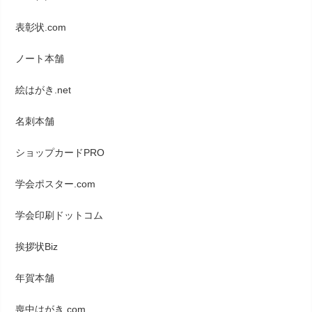
表彰状.com
ノート本舗
絵はがき.net
名刺本舗
ショップカードPRO
学会ポスター.com
学会印刷ドットコム
挨拶状Biz
年賀本舗
喪中はがき.com