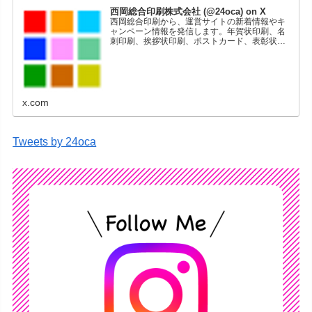
西岡総合印刷株式会社 (@24oca) on X
西岡総合印刷から、運営サイトの新着情報やキ
ャンペーン情報を発信します。年賀状印刷、名
刺印刷、挨拶状印刷、ポストカード、表彰状印
刷、学会ポスター、喪中はがき、オリジナルカ
レンダーなどをネットショップで販売していま
す。
x.com
Tweets by 24oca