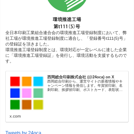
全日本印刷工業組合連合会の環境推進工場登録制度において、弊
社工場が環境推進工場登録制度に適合し、「登録番号t111(5)号」
の登録証を頂きました。
環境推進工場登録制度とは、環境対応が一定レベルに達した企業
に「環境推進工場登録証」を発行し、環境活動を支援するもので
す。
西岡総合印刷株式会社 (@24oca) on X
西岡総合印刷から、運営サイトの新着情報やキ
ャンペーン情報を発信します。年賀状印刷、名
刺印刷、挨拶状印刷、ポストカード、表彰状印
刷、学会ポスター、喪中はがき、オリジナルカ
レンダーなどをネットショップで販売していま
す。
x.com
Tweets by 24oca