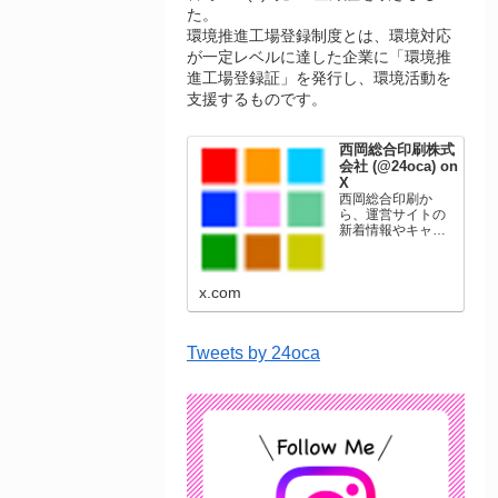
た。
環境推進工場登録制度とは、環境対応
が一定レベルに達した企業に「環境推
進工場登録証」を発行し、環境活動を
支援するものです。
西岡総合印刷株式
会社 (@24oca) on
X
西岡総合印刷か
ら、運営サイトの
新着情報やキャン
ペーン情報を発信
します。年賀状印
刷、名刺印刷、挨
x.com
拶状印刷、ポスト
カード、表彰状印
刷、学会ポスタ
ー、喪中はがき、
Tweets by 24oca
オリジナルカレン
ダーなどをネット
ショップで販売し
ています。