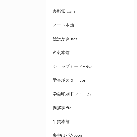
表彰状.com
ノート本舗
絵はがき.net
名刺本舗
ショップカードPRO
学会ポスター.com
学会印刷ドットコム
挨拶状Biz
年賀本舗
喪中はがき.com