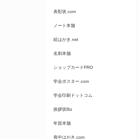
表彰状.com
ノート本舗
絵はがき.net
名刺本舗
ショップカードPRO
学会ポスター.com
学会印刷ドットコム
挨拶状Biz
年賀本舗
喪中はがき.com