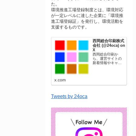
た。
環境推進工場登録制度とは、環境対応
が一定レベルに達した企業に「環境推
進工場登録証」を発行し、環境活動を
支援するものです。
西岡総合印刷株式
会社 (@24oca) on
X
西岡総合印刷か
ら、運営サイトの
新着情報やキャン
ペーン情報を発信
します。年賀状印
刷、名刺印刷、挨
x.com
拶状印刷、ポスト
カード、表彰状印
刷、学会ポスタ
ー、喪中はがき、
Tweets by 24oca
オリジナルカレン
ダーなどをネット
ショップで販売し
ています。