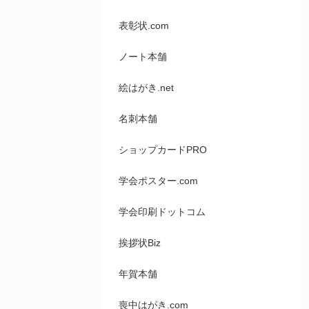
表彰状.com
ノート本舗
絵はがき.net
名刺本舗
ショップカードPRO
学会ポスター.com
学会印刷ドットコム
挨拶状Biz
年賀本舗
喪中はがき.com