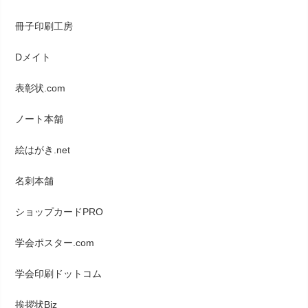
冊子印刷工房
Dメイト
表彰状.com
ノート本舗
絵はがき.net
名刺本舗
ショップカードPRO
学会ポスター.com
学会印刷ドットコム
挨拶状Biz