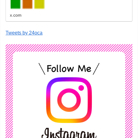
す。
x.com
Tweets by 24oca