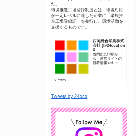
た。
環境推進工場登録制度とは、環境対応
が一定レベルに達した企業に「環境推
進工場登録証」を発行し、環境活動を
支援するものです。
西岡総合印刷株式
会社 (@24oca) on
X
西岡総合印刷か
ら、運営サイトの
新着情報やキャン
ペーン情報を発信
します。年賀状印
刷、名刺印刷、挨
x.com
拶状印刷、ポスト
カード、表彰状印
刷、学会ポスタ
ー、喪中はがき、
Tweets by 24oca
オリジナルカレン
ダーなどをネット
ショップで販売し
ています。