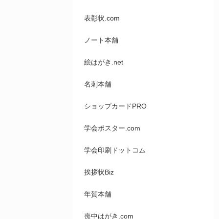
表彰状.com
ノート本舗
絵はがき.net
名刺本舗
ショップカードPRO
学会ポスター.com
学会印刷ドットコム
挨拶状Biz
年賀本舗
喪中はがき.com