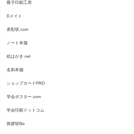
冊子印刷工房
Dメイト
表彰状.com
ノート本舗
絵はがき.net
名刺本舗
ショップカードPRO
学会ポスター.com
学会印刷ドットコム
挨拶状Biz