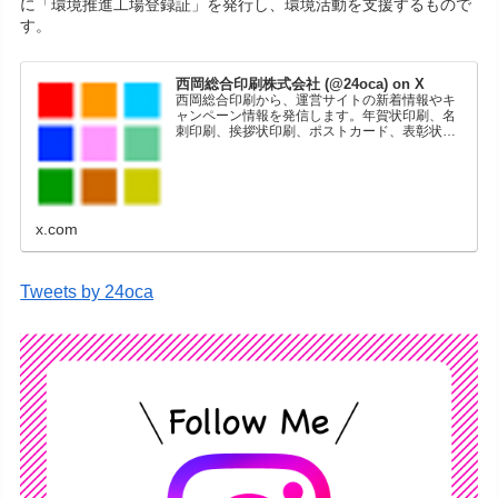
に「環境推進工場登録証」を発行し、環境活動を支援するもので
す。
西岡総合印刷株式会社 (@24oca) on X
西岡総合印刷から、運営サイトの新着情報やキ
ャンペーン情報を発信します。年賀状印刷、名
刺印刷、挨拶状印刷、ポストカード、表彰状印
刷、学会ポスター、喪中はがき、オリジナルカ
レンダーなどをネットショップで販売していま
す。
x.com
Tweets by 24oca