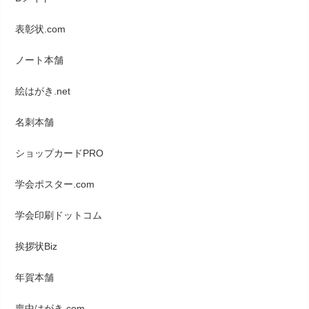
表彰状.com
ノート本舗
絵はがき.net
名刺本舗
ショップカードPRO
学会ポスター.com
学会印刷ドットコム
挨拶状Biz
年賀本舗
喪中はがき.com