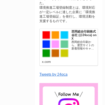
た。
環境推進工場登録制度とは、環境対応
が一定レベルに達した企業に「環境推
進工場登録証」を発行し、環境活動を
支援するものです。
西岡総合印刷株式
会社 (@24oca) on
X
西岡総合印刷か
ら、運営サイトの
新着情報やキャン
ペーン情報を発信
します。年賀状印
刷、名刺印刷、挨
x.com
拶状印刷、ポスト
カード、表彰状印
刷、学会ポスタ
ー、喪中はがき、
Tweets by 24oca
オリジナルカレン
ダーなどをネット
ショップで販売し
ています。