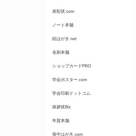
表彰状.com
ノート本舗
絵はがき.net
名刺本舗
ショップカードPRO
学会ポスター.com
学会印刷ドットコム
挨拶状Biz
年賀本舗
喪中はがき.com