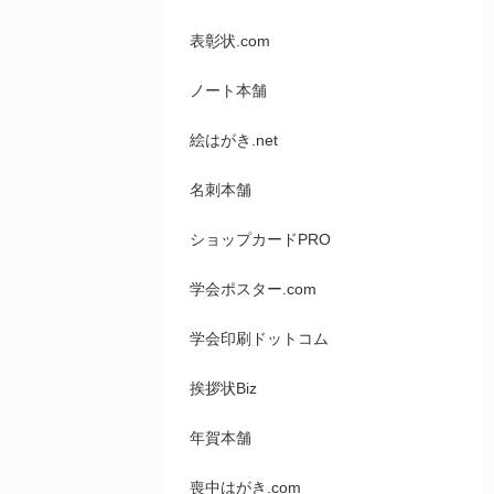
表彰状.com
ノート本舗
絵はがき.net
名刺本舗
ショップカードPRO
学会ポスター.com
学会印刷ドットコム
挨拶状Biz
年賀本舗
喪中はがき.com