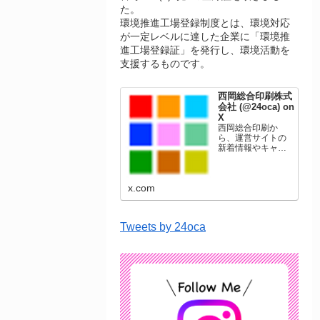
た。
環境推進工場登録制度とは、環境対応
が一定レベルに達した企業に「環境推
進工場登録証」を発行し、環境活動を
支援するものです。
西岡総合印刷株式
会社 (@24oca) on
X
西岡総合印刷か
ら、運営サイトの
新着情報やキャン
ペーン情報を発信
します。年賀状印
刷、名刺印刷、挨
x.com
拶状印刷、ポスト
カード、表彰状印
刷、学会ポスタ
ー、喪中はがき、
Tweets by 24oca
オリジナルカレン
ダーなどをネット
ショップで販売し
ています。