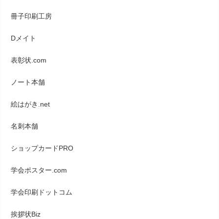
冊子印刷工房
Dメイト
表彰状.com
ノート本舗
絵はがき.net
名刺本舗
ショップカードPRO
学会ポスター.com
学会印刷ドットコム
挨拶状Biz